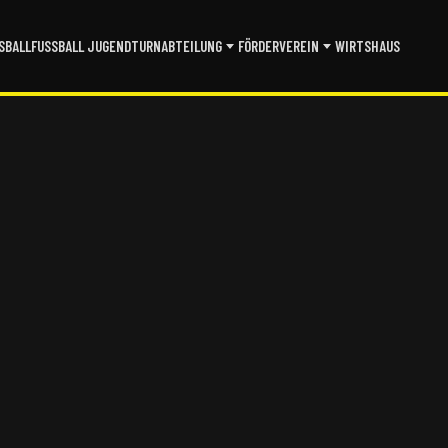
SBALL
FUSSBALL JUGEND
TURNABTEILUNG
FÖRDERVEREIN
WIRTSHAUS